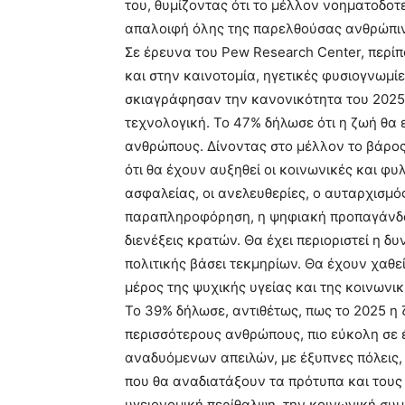
του, θυμίζοντας ότι το μέλλον νοηματοδοτε
απαλοιφή όλης της παρελθούσας ανθρώπιν
Σε έρευνα του Pew Research Center, περίπο
και στην καινοτομία, ηγετικές φυσιογνωμίες
σκιαγράφησαν την κανονικότητα του 2025,
τεχνολογική. Το 47% δήλωσε ότι η ζωή θα 
ανθρώπους. Δίνοντας στο μέλλον το βάρο
ότι θα έχουν αυξηθεί οι κοινωνικές και φυ
ασφαλείας, οι ανελευθερίες, ο αυταρχισμό
παραπληροφόρηση, η ψηφιακή προπαγάνδα, 
διενέξεις κρατών. Θα έχει περιοριστεί η 
πολιτικής βάσει τεκμηρίων. Θα έχουν χαθεί
μέρος της ψυχικής υγείας και της κοινωνι
Το 39% δήλωσε, αντιθέτως, πως το 2025 η 
περισσότερους ανθρώπους, πιο εύκολη σε 
αναδυόμενων απειλών, με έξυπνες πόλεις,
που θα αναδιατάξουν τα πρότυπα και τους
υγειονομική περίθαλψη, την κοινωνική συ