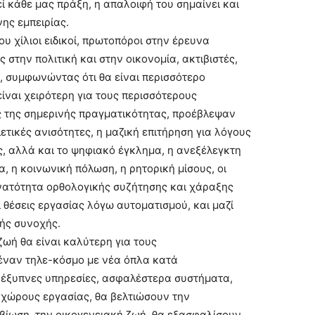
ί κάθε μας πράξη, η απαλοιφή του σημαίνει και
ης εμπειρίας.
υ χίλιοι ειδικοί, πρωτοπόροι στην έρευνα
 στην πολιτική και στην οικονομία, ακτιβιστές,
 συμφωνώντας ότι θα είναι περισσότερο
είναι χειρότερη για τους περισσότερους
ς της σημερινής πραγματικότητας, προέβλεψαν
λετικές ανισότητες, η μαζική επιτήρηση για λόγους
ς, αλλά και το ψηφιακό έγκλημα, η ανεξέλεγκτη
η κοινωνική πόλωση, η ρητορική μίσους, οι
δυνατότητα ορθολογικής συζήτησης και χάραξης
 θέσεις εργασίας λόγω αυτοματισμού, και μαζί
κής συνοχής.
ζωή θα είναι καλύτερη για τους
έναν τηλε-κόσμο με νέα όπλα κατά
 έξυπνες υπηρεσίες, ασφαλέστερα συστήματα,
 χώρους εργασίας, θα βελτιώσουν την
μβίωση, την οικογενειακή ζωή, θα εξασφαλίσουν