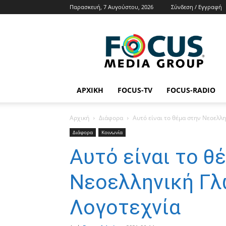
Παρασκευή, 7 Αυγούστου, 2026
Σύνδεση / Εγγραφή
Focus
Media
Group
Tv
Radio
News
ΑΡΧΙΚΉ
FOCUS-TV
FOCUS-RADIO
Αρχική
Διάφορα
Αυτό είναι το θέμα στην Νεοελλ
Διάφορα
Κοινωνία
Αυτό είναι το θ
Νεοελληνική Γλ
Λογοτεχνία