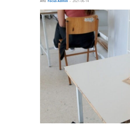
Από
Focus Admin
-
2021-06-14