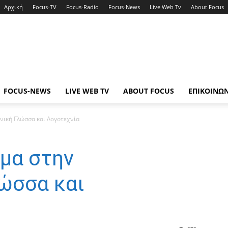
Αρχική
Focus-TV
Focus-Radio
Focus-News
Live Web Tv
About Focus
FOCUS-NEWS
LIVE WEB TV
ABOUT FOCUS
ΕΠΙΚΟΙΝΩ
ηνική Γλώσσα και Λογοτεχνία
έμα στην
ώσσα και