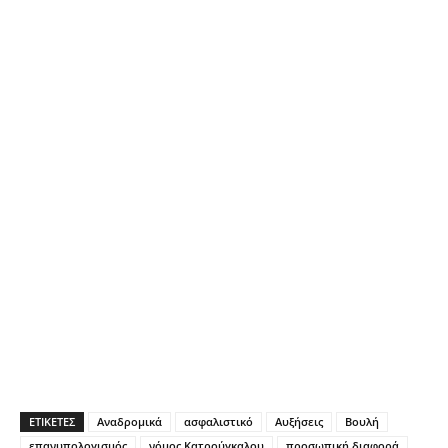
ΕΤΙΚΕΤΕΣ
Αναδρομικά
ασφαλιστικό
Αυξήσεις
Βουλή
επανυπολογισμός
νόμος Κατρούγκαλου
προσωπική διαφορά