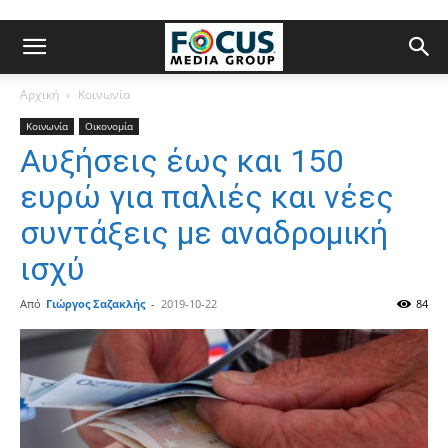
Αρχική
Κοινωνία
Κοινωνία
Οικονομία
Αυξήσεις έως και 150
ευρώ για παλιές και νέες
συντάξεις με αναδρομική
ισχύ
Από
Γιώργος Σαζακλής
-
2019-10-22
84