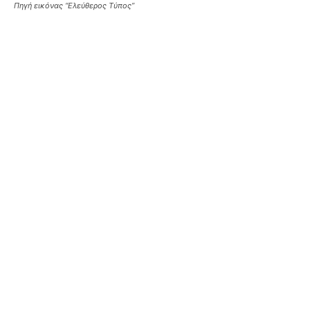
Πηγή εικόνας “Ελεύθερος Tύπος”