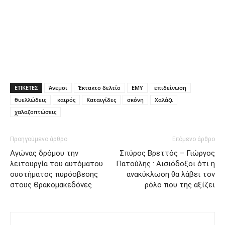
ΕΤΙΚΕΤΕΣ
Άνεμοι
Έκτακτο δελτίο
ΕΜΥ
επιδείνωση
θυελλώδεις
καιρός
Καταιγίδες
σκόνη
Χαλάζι
χαλαζοπτώσεις
Προηγούμενο άρθρο
Επόμενο άρθρο
Αγώνας δρόμου την
Σπύρος Βρεττός – Γιώργος
λειτουργία του αυτόματου
Πατούλης : Αισιόδοξοι ότι η
συστήματος πυρόσβεσης
ανακύκλωση θα λάβει τον
στους Θρακομακεδόνες
ρόλο που της αξίζει