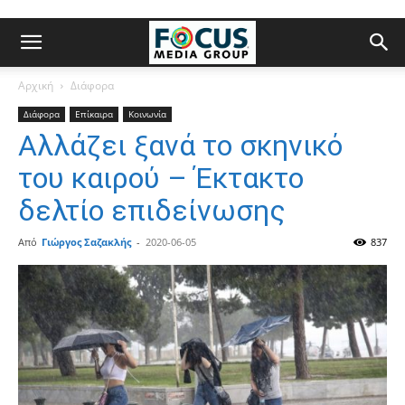
Αρχική
Διάφορα
Διάφορα
Επίκαιρα
Κοινωνία
Αλλάζει ξανά το σκηνικό
του καιρού – Έκτακτο
δελτίο επιδείνωσης
Από
Γιώργος Σαζακλής
-
2020-06-05
837