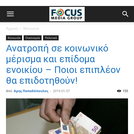
Αρχική
Κοινωνία
Κοινωνία
Οικονομία
Πολιτικά
Ανατροπή σε κοινωνικό
μέρισμα και επίδομα
ενοικίου – Ποιοι επιπλέον
θα επιδοτηθούν!
Από
Αρης Παπαδόπουλος
-
2019-01-07
155