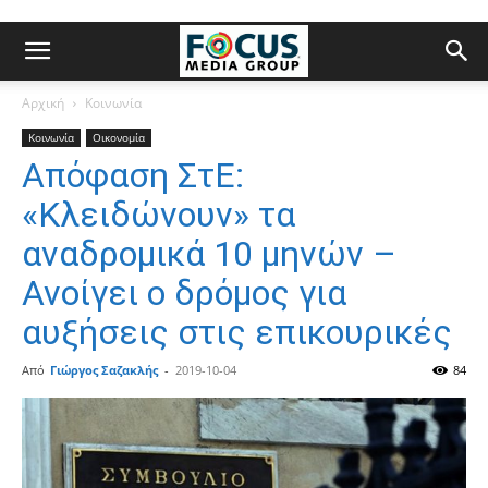
Αρχική
Κοινωνία
Κοινωνία
Οικονομία
Απόφαση ΣτΕ:
«Κλειδώνουν» τα
αναδρομικά 10 μηνών –
Ανοίγει ο δρόμος για
αυξήσεις στις επικουρικές
Από
Γιώργος Σαζακλής
-
2019-10-04
84