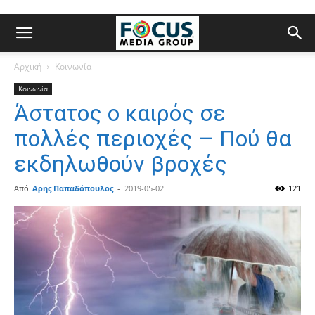
Αρχική
Κοινωνία
Κοινωνία
Άστατος ο καιρός σε
πολλές περιοχές – Πού θα
εκδηλωθούν βροχές
Από
Αρης Παπαδόπουλος
-
2019-05-02
121