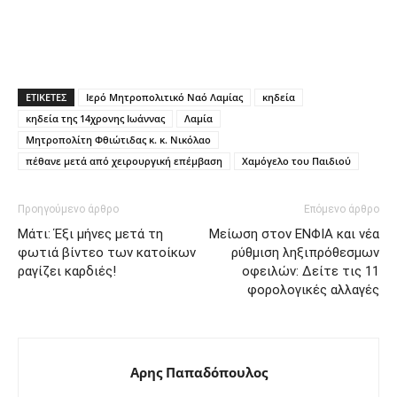
ΕΤΙΚΕΤΕΣ
Ιερό Μητροπολιτικό Ναό Λαμίας
κηδεία
κηδεία της 14χρονης Ιωάννας
Λαμία
Μητροπολίτη Φθιώτιδας κ. κ. Νικόλαο
πέθανε μετά από χειρουργική επέμβαση
Χαμόγελο του Παιδιού
Προηγούμενο άρθρο
Επόμενο άρθρο
Μάτι: Έξι μήνες μετά τη
Μείωση στον ΕΝΦΙΑ και νέα
φωτιά βίντεο των κατοίκων
ρύθμιση ληξιπρόθεσμων
ραγίζει καρδιές!
οφειλών: Δείτε τις 11
φορολογικές αλλαγές
Αρης Παπαδόπουλος