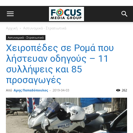
Αρχική
Αστυνομικά - Στρατιωτικά
Αστυνομικά - Στρατιωτικά
Χειροπέδες σε Ρομά που
λήστευαν οδηγούς – 11
συλλήψεις και 85
προσαγωγές
Από
Αρης Παπαδόπουλος
-
2019-04-03
262