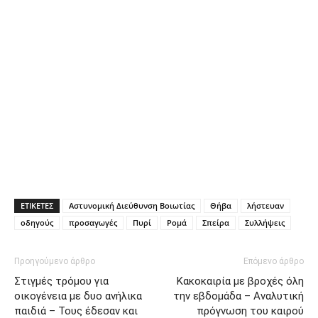
ΕΤΙΚΕΤΕΣ
Αστυνομική Διεύθυνση Βοιωτίας
Θήβα
λήστευαν
οδηγούς
προσαγωγές
Πυρί
Ρομά
Σπείρα
Συλλήψεις
Προηγούμενο άρθρο
Επόμενο άρθρο
Στιγμές τρόμου για
Κακοκαιρία με βροχές όλη
οικογένεια με δυο ανήλικα
την εβδομάδα – Αναλυτική
παιδιά – Τους έδεσαν και
πρόγνωση του καιρού