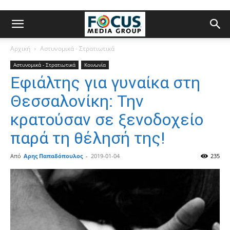
Αρχική
Αστυνομικά - Στρατιωτικά
Αστυνομικά - Στρατιωτικά
Κοινωνία
Εφιάλτης για γυναίκα στη
Θεσσαλονίκη: Την
κρατούσαν σε ξενοδοχείο
παρά τη θέλησή της!
Από
Αρης Παπαδόπουλος
-
2019-01-04
235