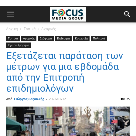
Αρχική
Τοπικά
Αχαρνές
Τοπικά
Αχαρνές
Διάφορα
Επίκαιρα
Κοινωνία
Πολιτικά
Υγεία-Ομορφιά
Εξετάζεται παράταση των
μέτρων για μια εβδομάδα
από την Επιτροπή
επιδημιολόγων
Από
Γιώργος Σαζακλής
-
2022-01-12
35