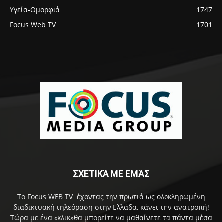
Υγεία-Ομορφιά
1747
Focus Web TV
1701
ΣΧΕΤΙΚΆ ΜΕ ΕΜΆΣ
Το Focus WEB TV έχοντας την πρωτιά ως ολοκληρωμένη
διαδικτυακή τηλεόραση στην Ελλάδα, κάνει την ανατροπή!
Τώρα με ένα «κλικ»θα μπορείτε να μαθαίνετε τα πάντα μέσα