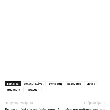
ΕΤΙΚΕΤΕΣ
επιδημιολόγοι
Επιτροπή
κορονοϊός
Μέτρα
πανδημία
Παράταση
Προηγούμενο άρθρο
Επόμενο άρθρο
Έκτακτο δελτίο επιδείνωσης
Νομοθετική ρύθμιση για την