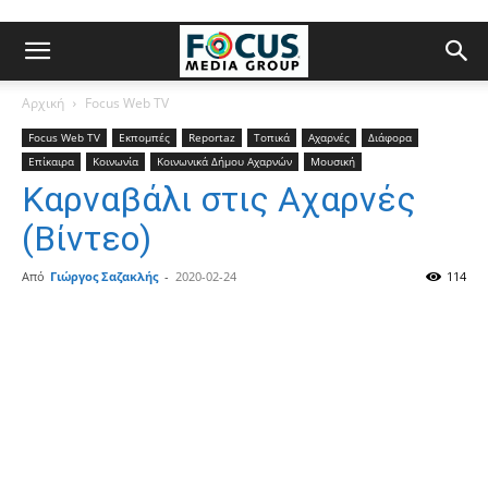
Αρχική
Focus Web TV
Focus Web TV
Εκπομπές
Reportaz
Τοπικά
Αχαρνές
Διάφορα
Επίκαιρα
Κοινωνία
Κοινωνικά Δήμου Αχαρνών
Μουσική
Καρναβάλι στις Αχαρνές
(Βίντεο)
Από
Γιώργος Σαζακλής
-
2020-02-24
114