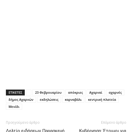
ΕΤΙΚΕΤΕΣ
23 Φεβρουαρίου
απόκριες
Αχαρναί
αχαρνές
δήμος Αχαρνών
εκδηλώσεις
καρναβάλι
κεντρική πλατεία
Μενίδι
Προηγούμενο άρθρο
Επόμενο άρθρο
Δελτίο ειδήσεων Παρασκευή
Κυβέρνηση: Έτοιμοι για