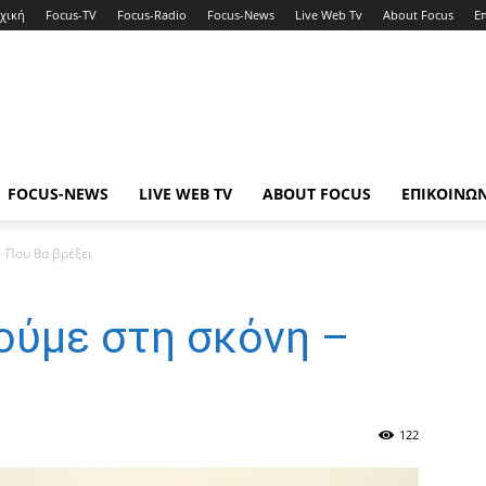
χική
Focus-TV
Focus-Radio
Focus-News
Live Web Tv
About Focus
Ε
FOCUS-NEWS
LIVE WEB TV
ABOUT FOCUS
ΕΠΙΚΟΙΝΩ
– Που θα βρέξει
γούμε στη σκόνη –
122