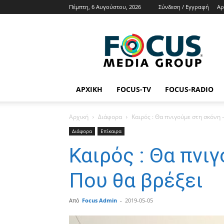
Πέμπτη, 6 Αυγούστου, 2026
Σύνδεση / Εγγραφή
Αρ
Focus
Media
Group
Tv
Radio
News
ΑΡΧΙΚΉ
FOCUS-TV
FOCUS-RADIO
Αρχική
Διάφορα
Καιρός : Θα πνιγούμε στη σκόνη 
Διάφορα
Επίκαιρα
Καιρός : Θα πνι
Που θα βρέξει
Από
Focus Admin
-
2019-05-05