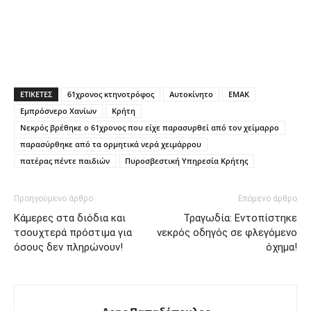
ΕΤΙΚΕΤΕΣ
61χρονος κτηνοτρόφος
Αυτοκίνητο
ΕΜΑΚ
Εμπρόσνερο Χανίων
Κρήτη
Νεκρός βρέθηκε ο 61χρονος που είχε παρασυρθεί από τον χείμαρρο
παρασύρθηκε από τα ορμητικά νερά χειμάρρου
πατέρας πέντε παιδιών
Πυροσβεστική Υπηρεσία Κρήτης
Προηγούμενο άρθρο
Επόμενο άρθρο
Κάμερες στα διόδια και
Τραγωδία: Εντοπίστηκε
τσουχτερά πρόστιμα για
νεκρός οδηγός σε φλεγόμενο
όσους δεν πληρώνουν!
όχημα!