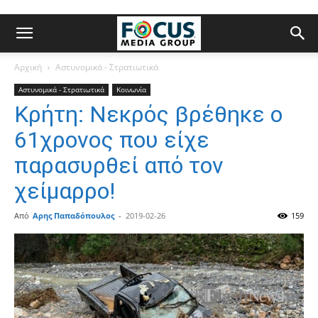
Αρχική
Αστυνομικά - Στρατιωτικά
Αστυνομικά - Στρατιωτικά
Κοινωνία
Κρήτη: Νεκρός βρέθηκε ο
61χρονος που είχε
παρασυρθεί από τον
χείμαρρο!
Από
Αρης Παπαδόπουλος
-
2019-02-26
159