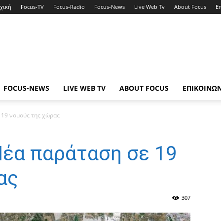
χική
Focus-TV
Focus-Radio
Focus-News
Live Web Tv
About Focus
Ε
FOCUS-NEWS
LIVE WEB TV
ABOUT FOCUS
ΕΠΙΚΟΙΝΩ
 19 νομούς της χώρας
Νέα παράταση σε 19
ας
307