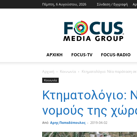
Πέμπτη, 6 Αυγούστου, 2026
Σύνδεση / Εγγραφή
Αρ
Focus
Media
Group
Tv
Radio
News
ΑΡΧΙΚΉ
FOCUS-TV
FOCUS-RADIO
Αρχική
Κοινωνία
Κτηματολόγιο: Νέα παράταση σε
Κοινωνία
Κτηματολόγιο: 
νομούς της χώρ
Από
Αρης Παπαδόπουλος
-
2019-04-02