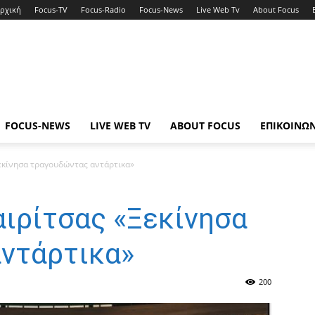
ρχική
Focus-TV
Focus-Radio
Focus-News
Live Web Tv
About Focus
FOCUS-NEWS
LIVE WEB TV
ABOUT FOCUS
ΕΠΙΚΟΙΝΩ
εκίνησα τραγουδώντας αντάρτικα»
ιρίτσας «Ξεκίνησα
ντάρτικα»
200