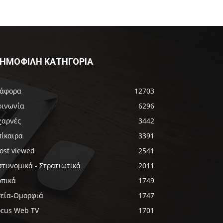
ΗΜΟΦΙΛΗ ΚΑΤΗΓΟΡΙΑ
ιάφορα
12703
οινωνία
6296
χαρνές
3442
πίκαιρα
3391
ost viewed
2541
στυνομικά - Στρατιωτικά
2011
οπικά
1749
γεία-Ομορφιά
1747
ocus Web TV
1701