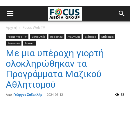
Αρχική
Focus Web TV
Focus Web TV
Εκπομπές
Reportaz
Αθλητικά
Διάφορα
Επίκαιρα
Κοινωνία
Τοπικά
Με μια υπέροχη γιορτή
ολοκληρώθηκαν τα
Προγράμματα Μαζικού
Αθλητισμού
Από
Γιώργος Σαζακλής
-
2024-06-12
53