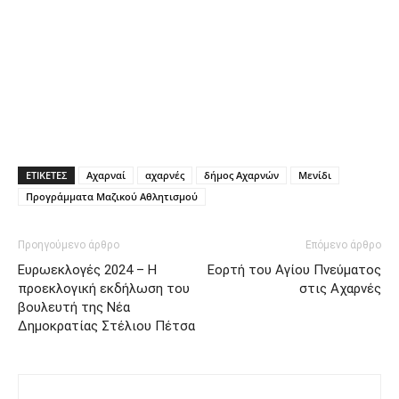
ΕΤΙΚΕΤΕΣ
Αχαρναί
αχαρνές
δήμος Αχαρνών
Μενίδι
Προγράμματα Μαζικού Αθλητισμού
Προηγούμενο άρθρο
Επόμενο άρθρο
Ευρωεκλογές 2024 – Η
Εορτή του Αγίου Πνεύματος
προεκλογική εκδήλωση του
στις Αχαρνές
βουλευτή της Νέα
Δημοκρατίας Στέλιου Πέτσα