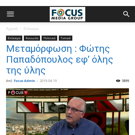
Αρχική
Επίκαιρα
Επίκαιρα
Κοινωνία
Πολιτικά
Τοπικά
Μεταμόρφωση : Φώτης
Παπαδόπουλος εφ’ όλης
της ύλης
Από
Focus Admin
-
2019-04-19
3899