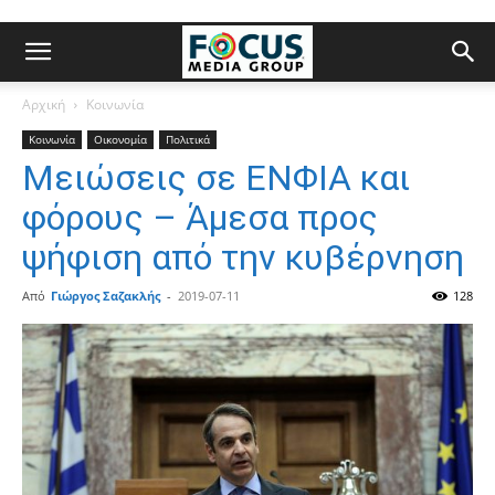
Αρχική
Κοινωνία
Κοινωνία
Οικονομία
Πολιτικά
Μειώσεις σε ΕΝΦΙΑ και
φόρους – Άμεσα προς
ψήφιση από την κυβέρνηση
Από
Γιώργος Σαζακλής
-
2019-07-11
128