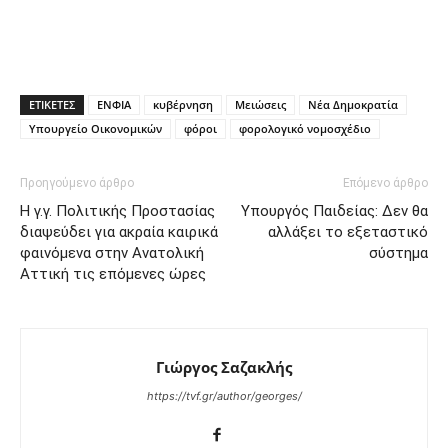
ΕΤΙΚΕΤΕΣ
ΕΝΦΙΑ
κυβέρνηση
Μειώσεις
Νέα Δημοκρατία
Υπουργείο Οικονομικών
φόροι
φορολογικό νομοσχέδιο
Προηγούμενο άρθρο
Επόμενο άρθρο
Η γ.γ. Πολιτικής Προστασίας
Υπουργός Παιδείας: Δεν θα
διαψεύδει για ακραία καιρικά
αλλάξει το εξεταστικό
φαινόμενα στην Ανατολική
σύστημα
Αττική τις επόμενες ώρες
Γιώργος Σαζακλής
https://tvf.gr/author/georges/