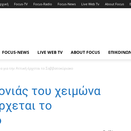
ρχική
Focus-TV
Focus-Radio
Focus-News
Live Web Tv
About Focus
FOCUS-NEWS
LIVE WEB TV
ABOUT FOCUS
ΕΠΙΚΟΙΝΩ
α για την Αττική έρχεται το Σαββατοκύριακο
ονιάς του χειμώνα
έρχεται το
ο