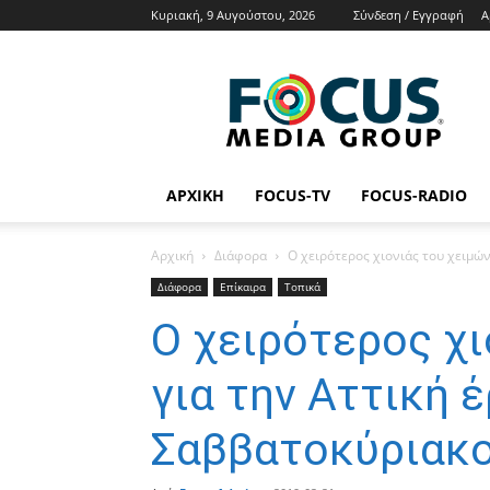
Κυριακή, 9 Αυγούστου, 2026
Σύνδεση / Εγγραφή
Α
Focus
Media
Group
Tv
Radio
News
ΑΡΧΙΚΉ
FOCUS-TV
FOCUS-RADIO
Αρχική
Διάφορα
Ο χειρότερος χιονιάς του χειμών
Διάφορα
Επίκαιρα
Τοπικά
Ο χειρότερος χι
για την Αττική 
Σαββατοκύριακ