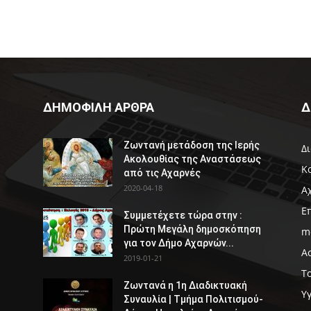
ΔΗΜΟΦΙΛΗ ΑΡΘΡΑ
Δ
Ζωντανή μετάδοση της Ιερής
Δ
Ακολουθίας της Αναστάσεως
Κ
από τις Αχαρνές
2020-04-18
Α
Ε
Συμμετέχετε τώρα στην :
Πρώτη Μεγάλη δημοσκόπηση
m
για τον Δήμο Αχαρνών...
Α
2019-01-21
Τ
Ζωντανά η 1η Διαδικτυακή
Υ
Συναυλία | Τμήμα Πολιτισμού-