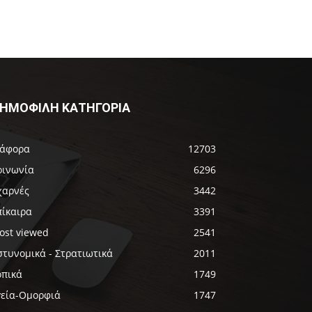
ΗΜΟΦΙΛΗ ΚΑΤΗΓΟΡΙΑ
ιάφορα
12703
οινωνία
6296
χαρνές
3442
πίκαιρα
3391
ost viewed
2541
στυνομικά - Στρατιωτικά
2011
οπικά
1749
γεία-Ομορφιά
1747