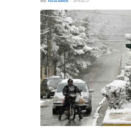
Από
Focus Admin
-
2019-02-21