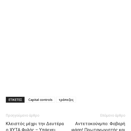
ΕΤΙΚΕΤΕΣ
Capital controls
τράπεζες
Προηγούμενο άρθρο
Επόμενο άρθρο
Κλειστός μέχρι την Δευτέρα
Αντετοκούνμπο: Φοβερή
ο ΧΥΤΑ Φυλής – Υπάρχει
φάση! Πρωταγωνιστής και