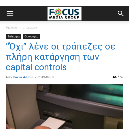
Αρχική
Επίκαιρα
Επίκαιρα
Οικονομία
“Όχι” λένε οι τράπεζες σε
πλήρη κατάργηση των
capital controls
Από
Focus Admin
-
2019-02-09
169