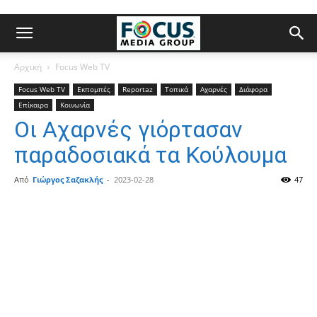
Αρχική
Focus Web TV
Focus Web TV
Εκπομπές
Reportaz
Τοπικά
Αχαρνές
Διάφορα
Επίκαιρα
Κοινωνία
Οι Αχαρνές γιόρτασαν
παραδοσιακά τα Κούλουμα
Από
Γιώργος Σαζακλής
-
2023-02-28
47