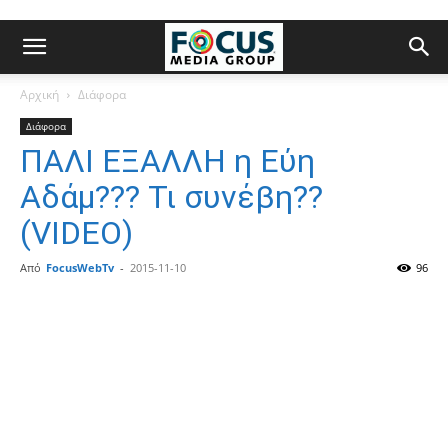
Αρχική
Διάφορα
Διάφορα
ΠΑΛΙ ΕΞΑΛΛΗ η Εύη
Αδάμ??? Τι συνέβη??
(VIDEO)
Από
FocusWebTv
-
2015-11-10
96