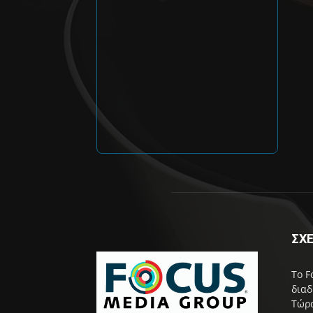
ΣΧΕ
Το F
διαδ
Τώρα