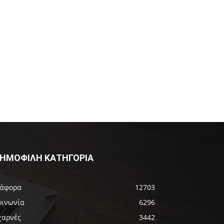
ΗΜΟΦΙΛΗ ΚΑΤΗΓΟΡΙΑ
ιάφορα
12703
οινωνία
6296
χαρνές
3442