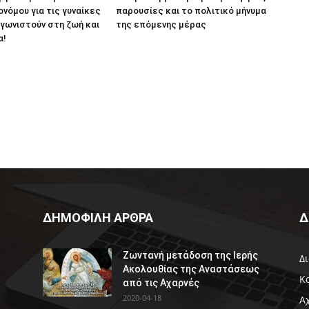
ονόμου για τις γυναίκες
παρουσίες και το πολιτικό μήνυμα
γωνιστούν στη ζωή και
της επόμενης μέρας
α!
ΔΗΜΟΦΙΛΗ ΑΡΘΡΑ
Δ
Ζωντανή μετάδοση της Ιερής
Δ
Ακολουθίας της Αναστάσεως
Κ
από τις Αχαρνές
2020-04-18
Α