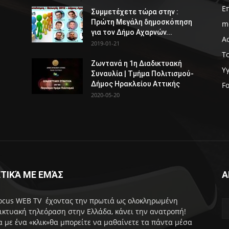
Ε
Συμμετέχετε τώρα στην :
Πρώτη Μεγάλη δημοσκόπηση
m
για τον Δήμο Αχαρνών...
Α
2019-01-21
Τ
Ζωντανά η 1η Διαδικτυακή
Υ
Συναυλία | Τμήμα Πολιτισμού-
Δήμος Ηρακλείου Αττικής
F
2020-05-20
ΤΙΚΆ ΜΕ ΕΜΆΣ
Α
ocus WEB TV έχοντας την πρωτιά ως ολοκληρωμένη
ικτυακή τηλεόραση στην Ελλάδα, κάνει την ανατροπή!
 με ένα «κλικ»θα μπορείτε να μαθαίνετε τα πάντα μέσα