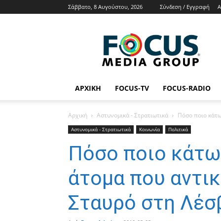
Σάββατο, 8 Αυγούστου, 2026
Σύνδεση / Εγγραφή
Α
Focus
Media
Group
Tv
Radio
News
ΑΡΧΙΚΉ
FOCUS-TV
FOCUS-RADIO
Αρχική
Αστυνομικά - Στρατιωτικά
Πόσο ποιο κάτω
Αστυνομικά - Στρατιωτικά
Κοινωνία
Πολιτικά
Πόσο ποιο κάτω
άτομα που αντι
Σταυρό στη Λέσ