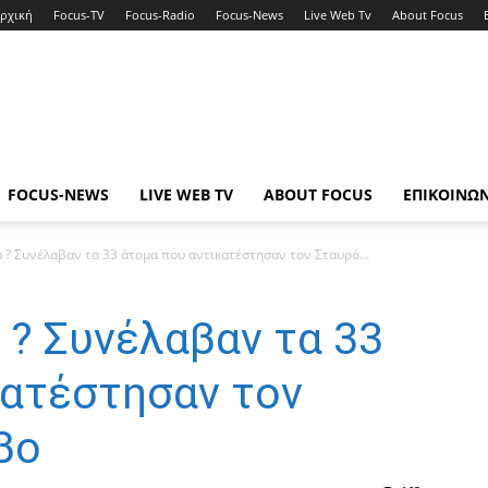
ρχική
Focus-TV
Focus-Radio
Focus-News
Live Web Tv
About Focus
FOCUS-NEWS
LIVE WEB TV
ABOUT FOCUS
ΕΠΙΚΟΙΝΩ
 ? Συνέλαβαν τα 33 άτομα που αντικατέστησαν τον Σταυρό...
 ? Συνέλαβαν τα 33
κατέστησαν τον
βο