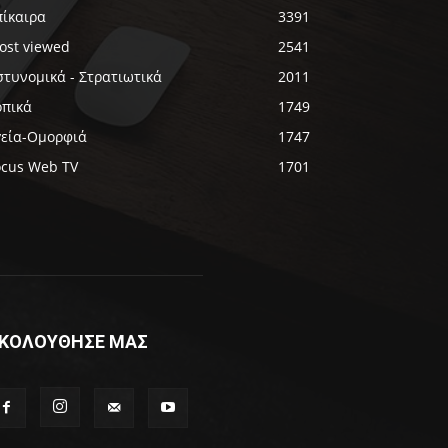
πίκαιρα
3391
ost viewed
2541
στυνομικά - Στρατιωτικά
2011
οπικά
1749
γεία-Ομορφιά
1747
ocus Web TV
1701
ΚΟΛΟΥΘΗΣΕ ΜΑΣ