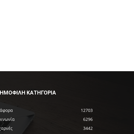
ΗΜΟΦΙΛΗ ΚΑΤΗΓΟΡΙΑ
ιάφορα
12703
οινωνία
6296
χαρνές
3442