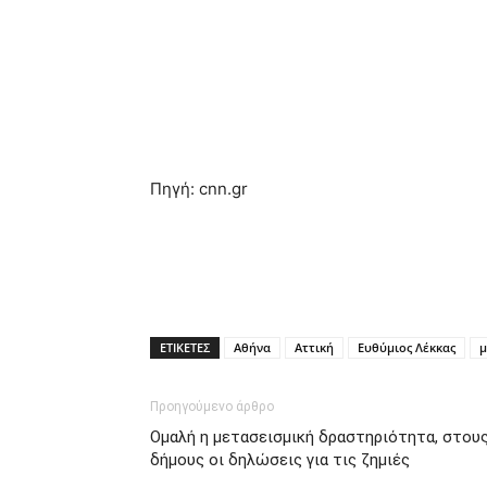
Πηγή: cnn.gr
ΕΤΙΚΕΤΕΣ
Αθήνα
Αττική
Ευθύμιος Λέκκας
μ
Προηγούμενο άρθρο
Ομαλή η μετασεισμική δραστηριότητα, στου
δήμους οι δηλώσεις για τις ζημιές