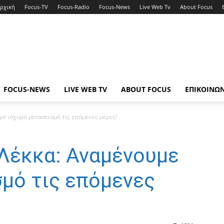
ρχική
Focus-TV
Focus-Radio
Focus-News
Live Web Tv
About Focus
FOCUS-NEWS
LIVE WEB TV
ABOUT FOCUS
ΕΠΙΚΟΙΝΩ
ε ισχυρό μετασεισμό τις επόμενες μέρες!
Λέκκα: Αναμένουμε
μό τις επόμενες