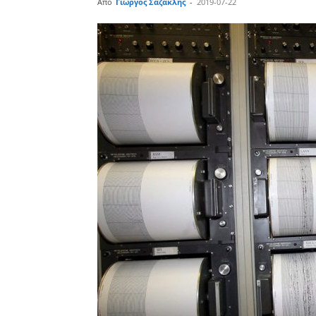
Από
Γιώργος Σαζακλής
-
2019-07-22