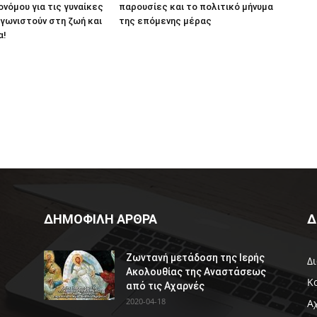
ονόμου για τις γυναίκες
παρουσίες και το πολιτικό μήνυμα
γωνιστούν στη ζωή και
της επόμενης μέρας
α!
ΔΗΜΟΦΙΛΗ ΑΡΘΡΑ
Δ
Ζωντανή μετάδοση της Ιερής
Δ
Ακολουθίας της Αναστάσεως
Κ
από τις Αχαρνές
2020-04-18
Α