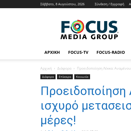
Σάββατο, 8 Αυγούστου, 2026
Σύνδεση / Εγγραφή
Α
Focus
Media
Group
Tv
Radio
News
ΑΡΧΙΚΉ
FOCUS-TV
FOCUS-RADIO
Αρχική
Διάφορα
Προειδοποίηση Λέκκα: Αναμένουμ
Διάφορα
Επίκαιρα
Κοινωνία
Προειδοποίηση 
ισχυρό μετασεισ
μέρες!