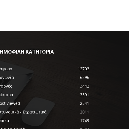
ΗΜΟΦΙΛΗ ΚΑΤΗΓΟΡΙΑ
ιάφορα
12703
οινωνία
6296
χαρνές
3442
πίκαιρα
3391
ost viewed
2541
στυνομικά - Στρατιωτικά
2011
οπικά
1749