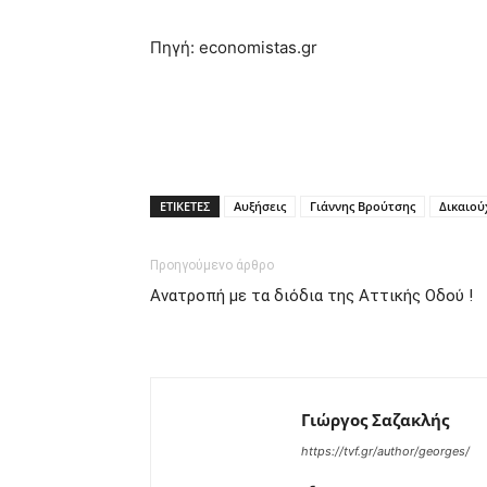
Πηγή: economistas.gr
ΕΤΙΚΕΤΕΣ
Αυξήσεις
Γιάννης Βρούτσης
Δικαιού
Προηγούμενο άρθρο
Ανατροπή με τα διόδια της Αττικής Οδού !
Γιώργος Σαζακλής
https://tvf.gr/author/georges/