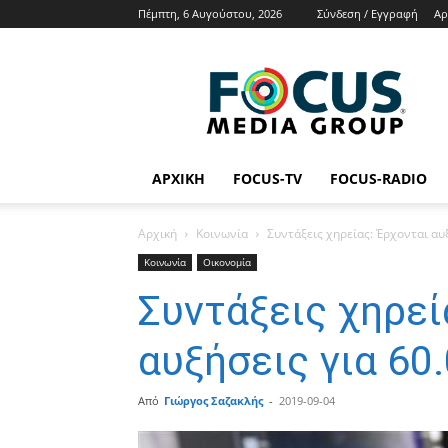
Πέμπτη, 6 Αυγούστου, 2026
Σύνδεση / Εγγραφή
Αρ
Focus
Media
Group
Tv
Radio
News
ΑΡΧΙΚΉ
FOCUS-TV
FOCUS-RADIO
Αρχική
Κοινωνία
Συντάξεις χηρείας: Έρχονται αυ
Κοινωνία
Οικονομία
Συντάξεις χηρεί
αυξήσεις για 60
Από
Γιώργος Σαζακλής
-
2019-09-04