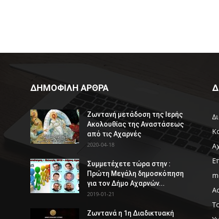
ΔΗΜΟΦΙΛΗ ΑΡΘΡΑ
Δ
Ζωντανή μετάδοση της Ιερής
Δ
Ακολουθίας της Αναστάσεως
Κ
από τις Αχαρνές
2020-04-18
Α
Ε
Συμμετέχετε τώρα στην :
Πρώτη Μεγάλη δημοσκόπηση
m
για τον Δήμο Αχαρνών...
Α
2019-01-21
Τ
Ζωντανά η 1η Διαδικτυακή