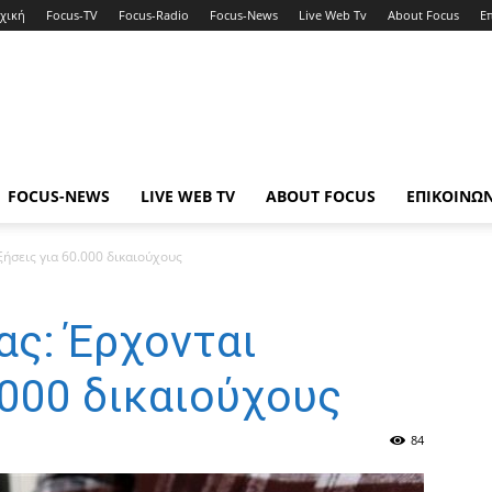
χική
Focus-TV
Focus-Radio
Focus-News
Live Web Tv
About Focus
Ε
FOCUS-NEWS
LIVE WEB TV
ABOUT FOCUS
ΕΠΙΚΟΙΝΩ
ξήσεις για 60.000 δικαιούχους
ας: Έρχονται
.000 δικαιούχους
84