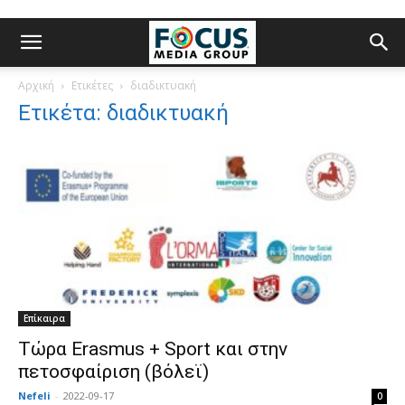
Αρχική
Ετικέτες
διαδικτυακή
Ετικέτα: διαδικτυακή
Επίκαιρα
Τώρα Erasmus + Sport και στην
πετοσφαίριση (βόλεϊ)
Nefeli
-
2022-09-17
0