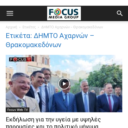
Αρχική
Ετικέτες
ΔΗΜΤΟ Αχαρνών – Θρακομακεδόνων
Ετικέτα: ΔΗΜΤΟ Αχαρνών –
Θρακομακεδόνων
Focus Web TV
Εκδήλωση για την υγεία με υψηλές
παρουσίες και το πολιτικό μήνυμα...