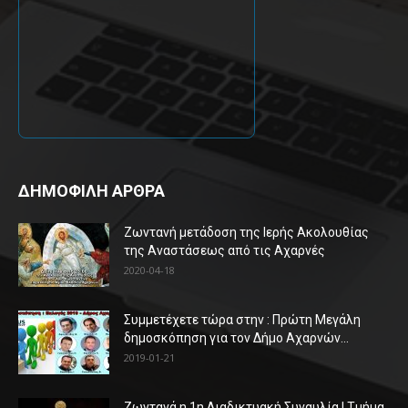
ΔΗΜΟΦΙΛΗ ΑΡΘΡΑ
Ζωντανή μετάδοση της Ιερής Ακολουθίας
της Αναστάσεως από τις Αχαρνές
2020-04-18
Συμμετέχετε τώρα στην : Πρώτη Μεγάλη
δημοσκόπηση για τον Δήμο Αχαρνών...
2019-01-21
Ζωντανά η 1η Διαδικτυακή Συναυλία | Τμήμα