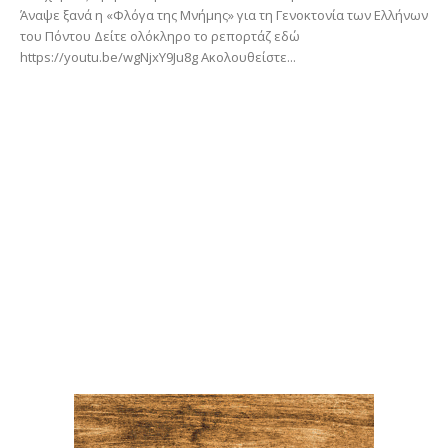
Άναψε ξανά η «Φλόγα της Μνήμης» για τη Γενοκτονία των Ελλήνων
του Πόντου Δείτε ολόκληρο το ρεπορτάζ εδώ
https://youtu.be/wgNjxY9Ju8g Ακολουθείστε...