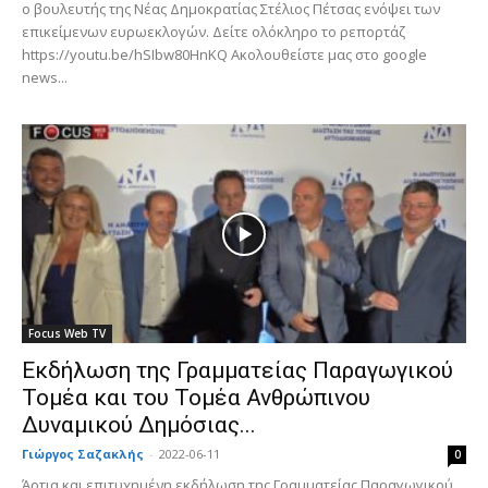
ο βουλευτής της Νέας Δημοκρατίας Στέλιος Πέτσας ενόψει των
επικείμενων ευρωεκλογών. Δείτε ολόκληρο το ρεπορτάζ
https://youtu.be/hSIbw80HnKQ Ακολουθείστε μας στο google
news...
Focus Web TV
Εκδήλωση της Γραμματείας Παραγωγικού
Τομέα και του Τομέα Ανθρώπινου
Δυναμικού Δημόσιας...
Γιώργος Σαζακλής
-
2022-06-11
0
Άρτια και επιτυχημένη εκδήλωση της Γραμματείας Παραγωγικού