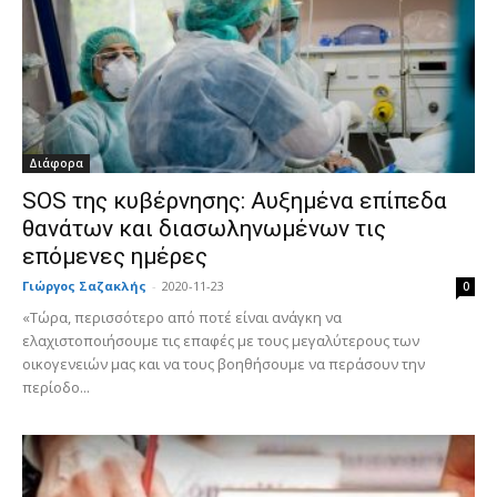
Διάφορα
SOS της κυβέρνησης: Αυξημένα επίπεδα
θανάτων και διασωληνωμένων τις
επόμενες ημέρες
Γιώργος Σαζακλής
-
2020-11-23
0
«Τώρα, περισσότερο από ποτέ είναι ανάγκη να
ελαχιστοποιήσουμε τις επαφές με τους μεγαλύτερους των
οικογενειών μας και να τους βοηθήσουμε να περάσουν την
περίοδο...