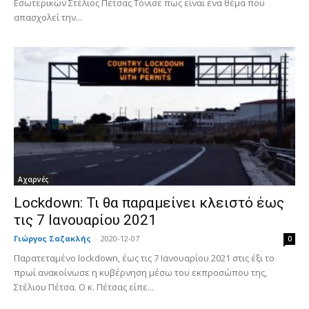
Εσωτερικών Στέλιος Πέτσας Τόνισε πως είναι ένα θέμα που
απασχολεί την...
Αχαρνές
Lockdown: Τι θα παραμείνει κλειστό έως
τις 7 Ιανουαρίου 2021
Γιώργος Σαζακλής
-
2020-12-07
0
Παρατεταμένο lockdown, έως τις 7 Ιανουαρίου 2021 στις έξι το
πρωί ανακοίνωσε η κυβέρνηση μέσω του εκπροσώπου της,
Στέλιου Πέτσα. Ο κ. Πέτσας είπε...