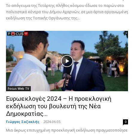
Το απόγευμα της Τετάρτης πλήθος κόσμου έδωσε το παρών στο
πολιτιστικό κέντρο του Δήμου Αχαρνών, σε μια άρτια οργανωμένη
εκδήλωση της Τοπικής Οργάνωσης της...
Focus Web TV
Ευρωεκλογές 2024 – Η προεκλογική
εκδήλωση του βουλευτή της Νέα
Δημοκρατίας...
Γιώργος Σαζακλής
-
2024-06-05
0
Μια άκρως επιτυχημένη προεκλογική εκδήλωση πραγματοποίησε