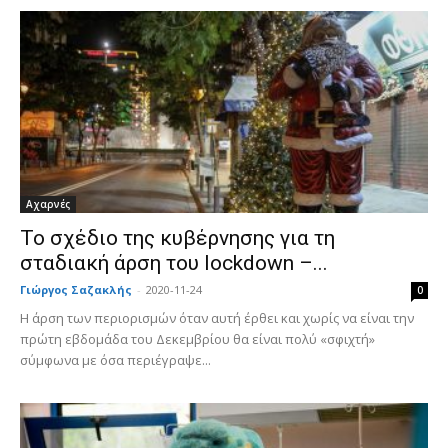
Αχαρνές
Το σχέδιο της κυβέρνησης για τη
σταδιακή άρση του lockdown –...
Γιώργος Σαζακλής
-
2020-11-24
0
Η άρση των περιορισμών όταν αυτή έρθει και χωρίς να είναι την
πρώτη εβδομάδα του Δεκεμβρίου θα είναι πολύ «σφιχτή»
σύμφωνα με όσα περιέγραψε...