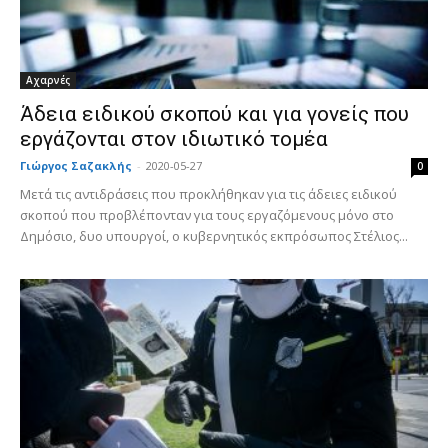
Αχαρνές
Άδεια ειδικού σκοπού και για γονείς που
εργάζονται στον ιδιωτικό τομέα
Γιώργος Σαζακλής
-
2020-05-27
0
Μετά τις αντιδράσεις που προκλήθηκαν για τις άδειες ειδικού
σκοπού που προβλέπονταν για τους εργαζόμενους μόνο στο
Δημόσιο, δυο υπουργοί, ο κυβερνητικός εκπρόσωπος Στέλιος...