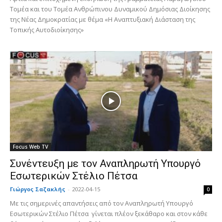
Τομέα και του Τομέα Ανθρώπινου Δυναμικού Δημόσιας Διοίκησης
της Νέας Δημοκρατίας με θέμα «Η Αναπτυξιακή Διάσταση της
Τοπικής Αυτοδιοίκησης»
Focus Web TV
Συνέντευξη με τον Αναπληρωτή Υπουργό
Εσωτερικών Στέλιο Πέτσα
Γιώργος Σαζακλής
-
2022-04-15
0
Με τις σημερινές απαντήσεις από τον Αναπληρωτή Υπουργό
Εσωτερικών Στέλιο Πέτσα γίνεται πλέον ξεκάθαρο και στον κάθε