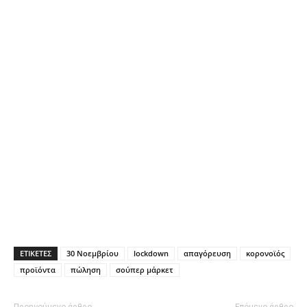
ΕΤΙΚΕΤΕΣ
30 Νοεμβρίου
lockdown
απαγόρευση
κορονοϊός
προϊόντα
πώληση
σούπερ μάρκετ