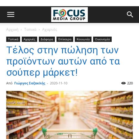
Αρχική
Τοπικά
Αχαρνές
Τοπικά
Αχαρνές
Διάφορα
Επίκαιρα
Κοινωνία
Οικονομία
Τέλος στην πώληση των
προϊόντων αυτών από τα
σούπερ μάρκετ!
Από
Γιώργος Σαζακλής
-
2020-11-10
220