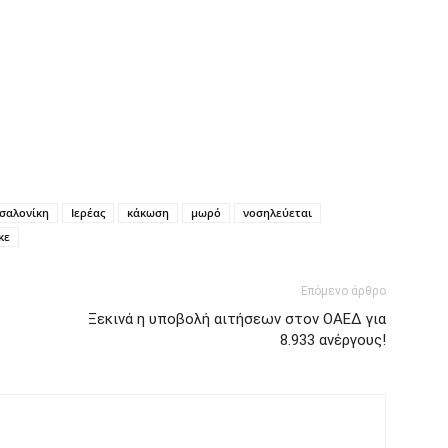
σαλονίκη
Ιερέας
κάκωση
μωρό
νοσηλεύεται
κε
Επόμενο άρθρο
Ξεκινά η υποβολή αιτήσεων στον ΟΑΕΔ για
8.933 ανέργους!