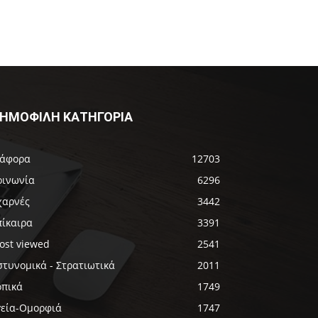
ΗΜΟΦΙΛΗ ΚΑΤΗΓΟΡΙΑ
ιάφορα
12703
οινωνία
6296
χαρνές
3442
πίκαιρα
3391
ost viewed
2541
στυνομικά - Στρατιωτικά
2011
οπικά
1749
γεία-Ομορφιά
1747