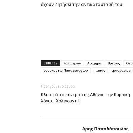
έχουν ζητήσει την αντικατάστασή του.
ΕΤΙΚΕΤΕΣ
40 ημερών
Ατύχημα
Βρέφος
Θεσ
νοσοκομείο Παπαγεωργίου
παπάς
τραυματίστη
Προηγούμενο άρθρο
Κλειστό το κέντρο της Αθήνας την Κυριακή
λόγω… Χόλιγουντ !
Αρης Παπαδόπουλος