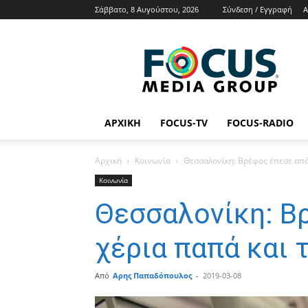
Σάββατο, 8 Αυγούστου, 2026
Σύνδεση / Εγγραφή
Α
Focus
Media
Group
Tv
Radio
News
ΑΡΧΙΚΉ
FOCUS-TV
FOCUS-RADIO
Αρχική
Κοινωνία
Θεσσαλονίκη: Βρέφος έπεσε από
Κοινωνία
Θεσσαλονίκη: Β
χέρια παπά και 
Από
Αρης Παπαδόπουλος
-
2019-03-08