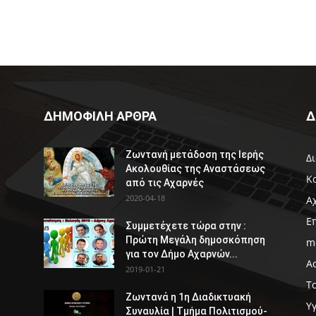
ΔΗΜΟΦΙΛΗ ΑΡΘΡΑ
Δ
Ζωντανή μετάδοση της Ιερής
Δ
Ακολουθίας της Αναστάσεως
Κ
από τις Αχαρνές
2020-04-18
Α
Ε
Συμμετέχετε τώρα στην :
Πρώτη Μεγάλη δημοσκόπηση
m
για τον Δήμο Αχαρνών...
Α
2019-01-21
Τ
Ζωντανά η 1η Διαδικτυακή
Υ
Συναυλία | Τμήμα Πολιτισμού-