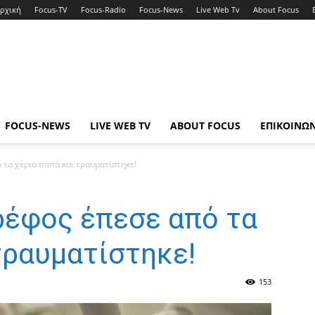
ρχική
Focus-TV
Focus-Radio
Focus-News
Live Web Tv
About Focus
FOCUS-NEWS
LIVE WEB TV
ABOUT FOCUS
ΕΠΙΚΟΙΝΩ
 τα χέρια παπά και τραυματίστηκε!
ρέφος έπεσε από τα
τραυματίστηκε!
153