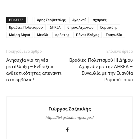
ΕΤΙΚΕΤΕΣ
Άρης Σερβετάλης
Αχαρναί
αχαρνές
Βραδιές Πολιτισμού
ΔΗΚΕΑ
δήμος Αχαρνών
Ευριπίδης
Μαίρη Μηνά
Μενίδι
ορέστης
Πάνος Βλάχος
Τραγωδία
Προηγούμενο άρθρο
Επόμενο άρθρο
Ανησυχία για τη νέα
Βραδιές Πολιτισμού ΙΙΙ Δήμου
μετάλλαξη – Ενδείξεις
Αχαρνών με την ΔΗΚΕΑ –
ανθεκτικότητας απέναντι
Συναυλία με την Ευανθία
στα εμβόλια!
Ρεμπούτσικα
Γιώργος Σαζακλής
https://tvf.gr/author/georges/