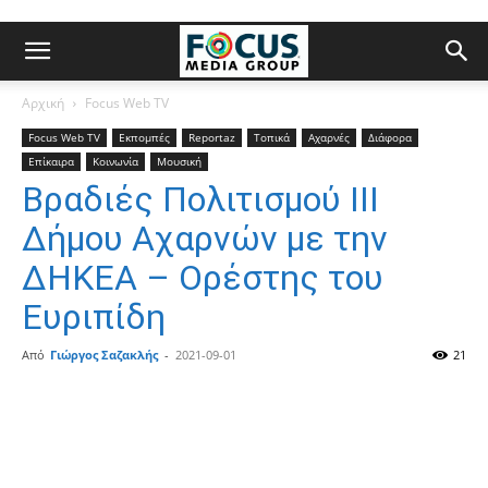
Αρχική
Focus Web TV
Focus Web TV
Εκπομπές
Reportaz
Τοπικά
Αχαρνές
Διάφορα
Επίκαιρα
Κοινωνία
Μουσική
Βραδιές Πολιτισμού ΙΙΙ
Δήμου Αχαρνών με την
ΔΗΚΕΑ – Ορέστης του
Ευριπίδη
Από
Γιώργος Σαζακλής
-
2021-09-01
21