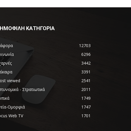
ΗΜΟΦΙΛΗ ΚΑΤΗΓΟΡΙΑ
ιάφορα
12703
οινωνία
6296
χαρνές
3442
ίκαιρα
3391
ost viewed
2541
τυνομικά - Στρατιωτικά
2011
οπικά
1749
γεία-Ομορφιά
1747
ocus Web TV
1701