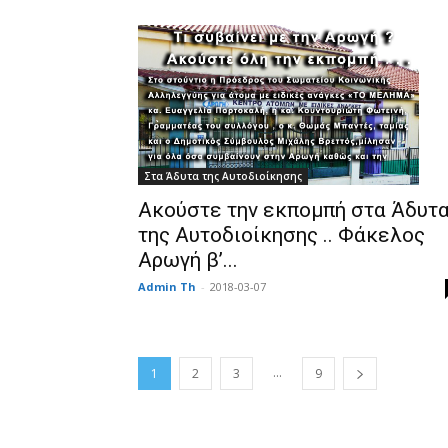
Στα Άδυτα της Αυτοδιοίκησης
Ακούστε την εκπομπή στα Άδυτ
της Αυτοδιοίκησης .. Φάκελος
Αρωγή β’...
Admin Th
-
2018-03-07
...
1
2
3
9