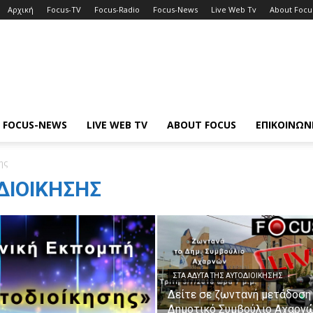
Αρχική
Focus-TV
Focus-Radio
Focus-News
Live Web Tv
About Focu
FOCUS-NEWS
LIVE WEB TV
ABOUT FOCUS
ΕΠΙΚΟΙΝΩΝ
ης
ΔΙΟΊΚΗΣΗΣ
ΣΤΑ ΆΔΥΤΑ ΤΗΣ ΑΥΤΟΔΙΟΊΚΗΣΗΣ
Δείτε σε ζωντανή μετάδοση
Δημοτικό Συμβούλιο Αχαρν