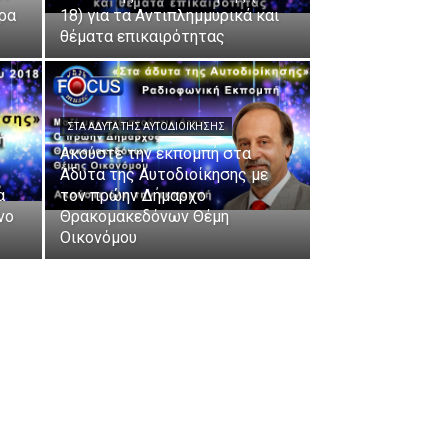
ώρα
18) για τα Αντιπλημμυρικά και
θέματα επικαιρότητας
ΣΤΑ ΆΔΥΤΑ ΤΗΣ ΑΥΤΟΔΙΟΊΚΗΣΗΣ
Ακούστε την εκπομπή στα
Άδυτα της Αυτοδιοίκησης με
α
τον πρώην Δήμαρχο
νο
Θρακομακεδόνων Θέμη
Οικονόμου