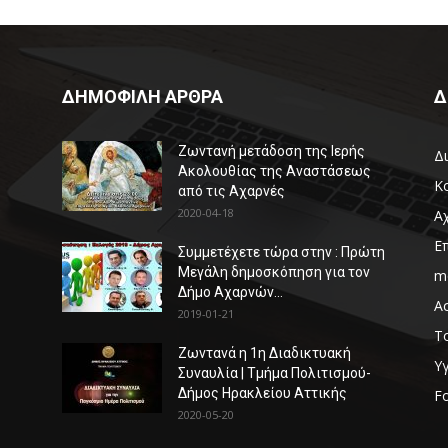
ΔΗΜΟΦΙΛΗ ΑΡΘΡΑ
Δ
Ζωντανή μετάδοση της Ιερής
Δ
Ακολουθίας της Αναστάσεως
Κ
από τις Αχαρνές
2020-04-18
Α
Επ
Συμμετέχετε τώρα στην : Πρώτη
Μεγάλη δημοσκόπηση για τον
m
Δήμο Αχαρνών...
Ασ
2019-01-21
Τ
Ζωντανά η 1η Διαδικτυακή
Υ
Συναυλία | Τμήμα Πολιτισμού-
Δήμος Ηρακλείου Αττικής
F
2020-05-20