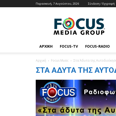
Παρασκευή, 7 Αυγούστου, 2026
Σύνδεση / Εγγραφή
Focus
Media
Group
Tv
Radio
News
ΑΡΧΙΚΉ
FOCUS-TV
FOCUS-RADIO
Αρχική
Focus Music
Στα Άδυτα της Αυτοδιοίκησ
ΣΤΑ ΆΔΥΤΑ ΤΗΣ ΑΥΤΟ