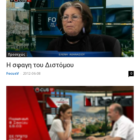
Προσεχώς
H σφαγη του Διστόμου
FocusV
-
2012-06-08
0