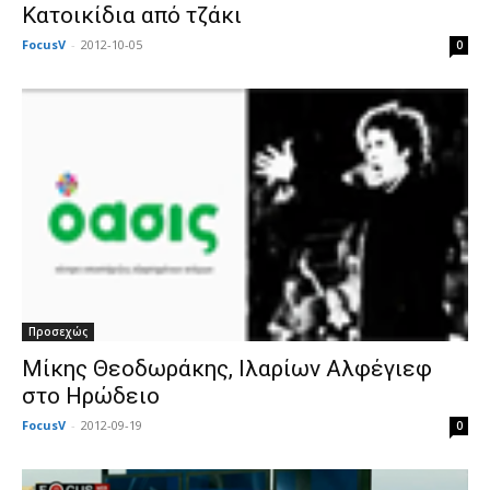
Κατοικίδια από τζάκι
FocusV
-
2012-10-05
0
Προσεχώς
Μίκης Θεοδωράκης, Ιλαρίων Αλφέγιεφ
στο Ηρώδειο
FocusV
-
2012-09-19
0