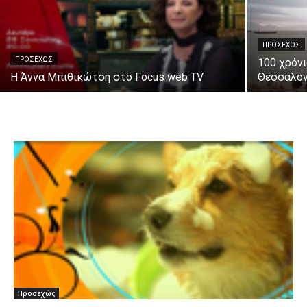
ΠΡΟΣΕΧΏΣ
ΠΡΟΣΕΧΏΣ
100 χρόν
Η Άννα Μπιθικώτση στο Focus web TV
Θεσσαλον
Προσεχώς