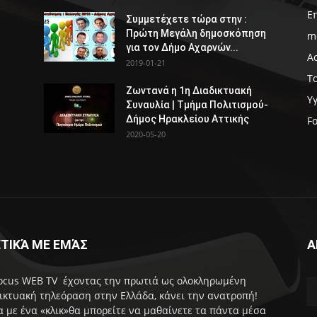
Ε
Συμμετέχετε τώρα στην :
Πρώτη Μεγάλη δημοσκόπηση
m
για τον Δήμο Αχαρνών...
Α
2019-01-21
Τ
Ζωντανά η 1η Διαδικτυακή
Υ
Συναυλία | Τμήμα Πολιτισμού-
Δήμος Ηρακλείου Αττικής
F
2020-05-20
ΤΙΚΆ ΜΕ ΕΜΆΣ
Α
ocus WEB TV έχοντας την πρωτιά ως ολοκληρωμένη
ικτυακή τηλεόραση στην Ελλάδα, κάνει την ανατροπή!
 με ένα «κλικ»θα μπορείτε να μαθαίνετε τα πάντα μέσα