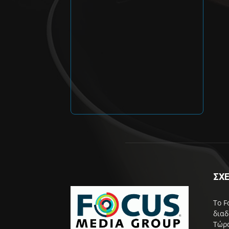
ΣΧΕ
Το F
διαδ
Τώρα