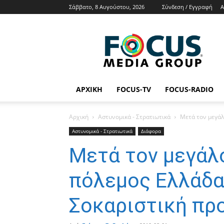
Σάββατο, 8 Αυγούστου, 2026
Σύνδεση / Εγγραφή
Α
Focus
Media
Group
Tv
Radio
News
ΑΡΧΙΚΉ
FOCUS-TV
FOCUS-RADIO
Αρχική
Αστυνομικά - Στρατιωτικά
Μετά τον μεγάλο
Αστυνομικά - Στρατιωτικά
Διάφορα
Μετά τον μεγάλο
πόλεμος Ελλάδα
Σοκαριστική προ