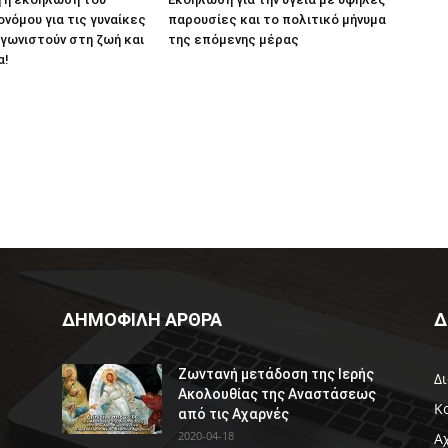
ονόμου για τις γυναίκες
παρουσίες και το πολιτικό μήνυμα
γωνιστούν στη ζωή και
της επόμενης μέρας
α!
ΔΗΜΟΦΙΛΗ ΑΡΘΡΑ
Δ
Ζωντανή μετάδοση της Ιερής
Δ
Ακολουθίας της Αναστάσεως
Κ
από τις Αχαρνές
2020-04-18
Α