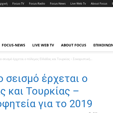
ρχική
Focus-TV
Focus-Radio
Focus-News
Live Web Tv
About Focus
FOCUS-NEWS
LIVE WEB TV
ABOUT FOCUS
ΕΠΙΚΟΙΝΩ
 σεισμό έρχεται ο πόλεμος Ελλάδας και Τουρκίας – Σοκαριστική...
 σεισμό έρχεται ο
ς και Τουρκίας –
φητεία για το 2019