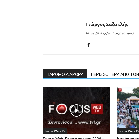
Γιώργος Σαζακλής
https://tvf.gr/author/georges/
ΠΑΡΟΜΟΙΑ ΑΡΘΡΑ
ΠΕΡΙΣΣΟΤΕΡΑ ΑΠΟ ΤΟ
Focus Web TV
Focus Web T
Focus Web Tv new season 2026 –
Κατάμεστη