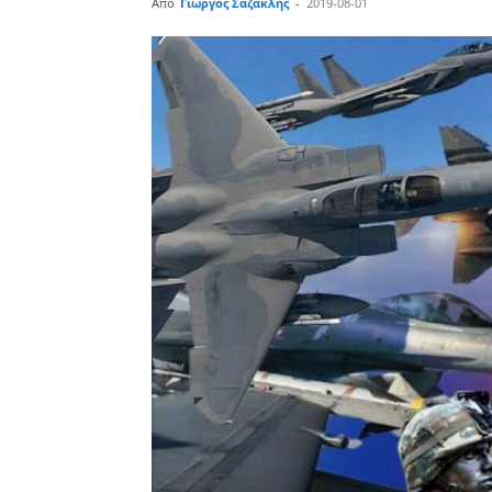
Από
Γιώργος Σαζακλής
-
2019-08-01