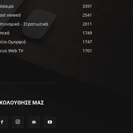
πίκαιρα
3391
ost viewed
2541
στυνομικά - Στρατιωτικά
2011
οπικά
1749
γεία-Ομορφιά
1747
ocus Web TV
1701
ΚΟΛΟΥΘΗΣΕ ΜΑΣ