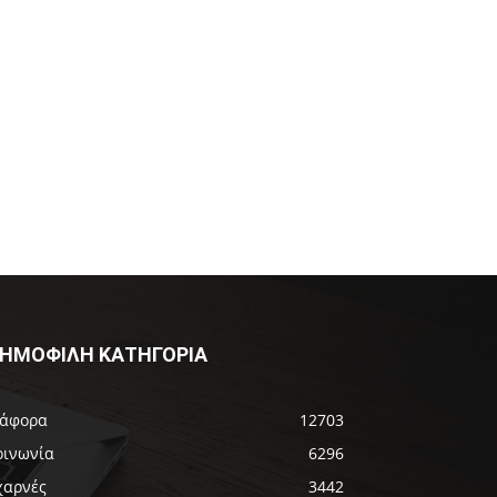
ΗΜΟΦΙΛΗ ΚΑΤΗΓΟΡΙΑ
ιάφορα
12703
οινωνία
6296
χαρνές
3442