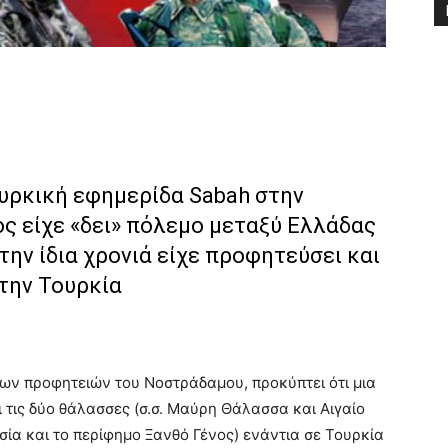
υρκική εφημερίδα Sabah στην
ς είχε «δει» πόλεμο μεταξύ Ελλάδας
 την ίδια χρονιά είχε προφητεύσει και
την Τουρκία
ων προφητειών του Νοστράδαμου, προκύπτει ότι μια
ι τις δύο θάλασσες (σ.σ. Μαύρη Θάλασσα και Αιγαίο
σία και το περίφημο Ξανθό Γένος) ενάντια σε Τουρκία