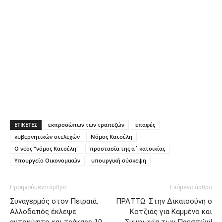
ΕΤΙΚΕΤΕΣ
εκπροσώπων των τραπεζών
επαφές
κυβερνητικών στελεχών
Νόμος Κατσέλη
Ο νέος "νόμος Κατσέλη"
προστασία της α΄ κατοικίας
Υπουργείο Οικονομικών
υπουργική σύσκεψη
Προηγούμενο άρθρο
Επόμενο άρθρο
Συναγερμός στον Πειραιά:
ΠΡΑΤΤΩ: Στην Δικαιοσύνη ο
Αλλοδαπός έκλεψε
Κοτζιάς για Καμμένο και