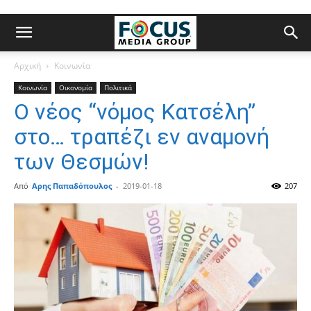
Αρχική
Κοινωνία
Κοινωνία
Οικονομία
Πολιτικά
Ο νέος “νόμος Κατσέλη”
στο… τραπέζι εν αναμονή
των Θεσμών!
Από
Αρης Παπαδόπουλος
-
2019-01-18
207