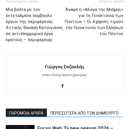
Προηγούμενο άρθρο
Επόμενο άρθρο
Μια βόλτα με τον
Άναψε η «Φλόγα της Μνήμης»
εντεταλμένο σύμβουλο
για τη Γενοκτονία των
έργων της περιφέρειας
Ποντίων – Οι Αχαρνές τιμούν
Αττικής Θανάση Κατσιγιάννη
την Γενοκτονία των Ελλήνων
σε αντιπλημμυρικά έργα
του Πόντου
κράτους – περιφέρειας
Γιώργος Σαζακλής
https://tvf.gr/author/georges/
ΠΑΡΟΜΟΙΑ ΑΡΘΡΑ
ΠΕΡΙΣΣΟΤΕΡΑ ΑΠΟ ΤΟΝ ΔΗΜΙΟΥΡΓΟ
Focus Web Tv new season 2026 –