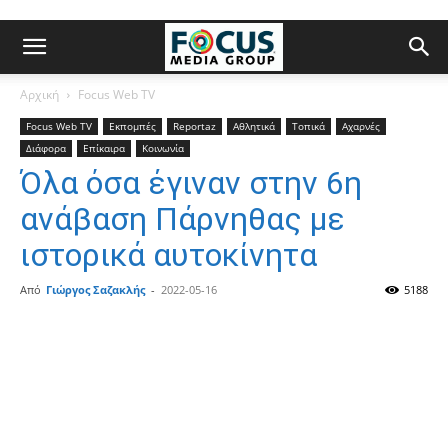
Αρχική
Focus Web TV
Focus Web TV
Εκπομπές
Reportaz
Αθλητικά
Τοπικά
Αχαρνές
Διάφορα
Επίκαιρα
Κοινωνία
Όλα όσα έγιναν στην 6η
ανάβαση Πάρνηθας με
ιστορικά αυτοκίνητα
Από
Γιώργος Σαζακλής
-
2022-05-16
5188