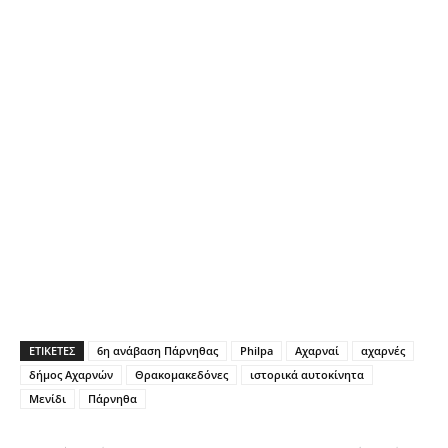
ΕΤΙΚΕΤΕΣ
6η ανάβαση Πάρνηθας
Philpa
Αχαρναί
αχαρνές
δήμος Αχαρνών
Θρακομακεδόνες
ιστορικά αυτοκίνητα
Μενίδι
Πάρνηθα