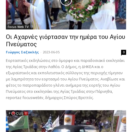
Focus Web TV
Οι Αχαρνές γιόρτασαν την ημέρα του Αγίου
Πνεύματος
Γιώργος Σαζακλής
-
2023-06-05
0
Εορταστικές εκδηλώσεις στο όμορφο και παραδοσιακό εκκλησάκι
της Αγίας Τριάδας στην Λαθέα. Ο Δήμος, η ΔΗΚΕΑ και ο
εξωραϊστικός και εκπολιτιστικός σύλλογος της περιοχής τίμησαν
με λαμπρότητα τον εορτασμό του Αγίου Πνεύματος. Αναβίωσε και
φέτος το πατροπαράδοτο γλέντι ανήμερα της εορτής του Αγίου
Πνεύματος στο εκκλησάκι της Αγίας Τριάδας στην Πάρνηθα,
reportaz focuswebtv, δήμαρχος Σπύρος Βρεττός.