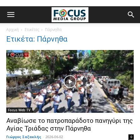
Αρχική
Ετικέτες
Πάρνηθα
Ετικέτα: Πάρνηθα
Focus Web TV
Αναβίωσε το πατροπαράδοτο πανηγύρι της
Αγίας Τριάδας στην Πάρνηθα
Γιώργος Σαζακλής
-
2026-06-02
0