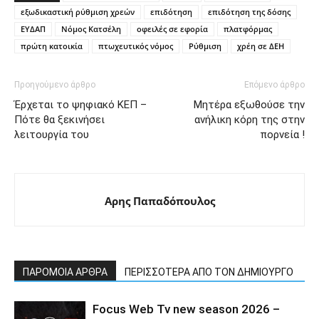
εξωδικαστική ρύθμιση χρεών
επιδότηση
επιδότηση της δόσης
ΕΥ∆ΑΠ
Νόμος Κατσέλη
οφειλές σε εφορία
πλατφόρµας
πρώτη κατοικία
πτωχευτικός νόµος
Ρύθμιση
χρέη σε ∆ΕΗ
Προηγούμενο άρθρο
Επόμενο άρθρο
Έρχεται το ψηφιακό ΚΕΠ –
Μητέρα εξωθούσε την
Πότε θα ξεκινήσει
ανήλικη κόρη της στην
λειτουργία του
πορνεία !
Αρης Παπαδόπουλος
ΠΑΡΟΜΟΙΑ ΑΡΘΡΑ
ΠΕΡΙΣΣΟΤΕΡΑ ΑΠΟ ΤΟΝ ΔΗΜΙΟΥΡΓΟ
Focus Web Tv new season 2026 –