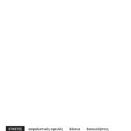
ΕΤΙΚΕΤΕΣ
ασφαλιστικές οφειλές
δάνεια
δανειολήπτες