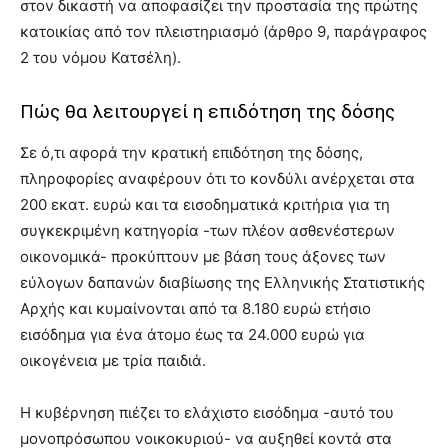
στον δικαστή να αποφασίζει την προστασία της πρώτης
κατοικίας από τον πλειστηριασµό (άρθρο 9, παράγραφος
2 του νόµου Κατσέλη).
Πώς θα λειτουργεί η επιδότηση της δόσης
Σε ό,τι αφορά την κρατική επιδότηση της δόσης,
πληροφορίες αναφέρουν ότι το κονδύλι ανέρχεται στα
200 εκατ. ευρώ και τα εισοδηµατικά κριτήρια για τη
συγκεκριµένη κατηγορία -των πλέον ασθενέστερων
οικονοµικά- προκύπτουν µε βάση τους άξονες των
εύλογων δαπανών διαβίωσης της Ελληνικής Στατιστικής
Αρχής και κυµαίνονται από τα 8.180 ευρώ ετήσιο
εισόδηµα για ένα άτοµο έως τα 24.000 ευρώ για
οικογένεια µε τρία παιδιά.
Η κυβέρνηση πιέζει το ελάχιστο εισόδηµα -αυτό του
µονοπρόσωπου νοικοκυριού- να αυξηθεί κοντά στα