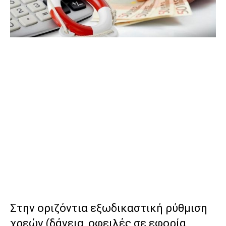
Στην οριζόντια εξωδικαστική ρύθμιση
χρεών (δάνεια, οφειλές σε εφορία,