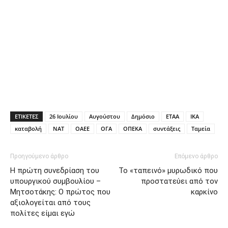
ΕΤΙΚΕΤΕΣ
26 Ιουλίου
Αυγούστου
Δημόσιο
ΕΤΑΑ
ΙΚΑ
καταβολή
ΝΑΤ
ΟΑΕΕ
ΟΓΑ
ΟΠΕΚΑ
συντάξεις
Ταμεία
Προηγούμενο άρθρο
Επόμενο άρθρο
Η πρώτη συνεδρίαση του
Το «ταπεινό» μυρωδικό που
υπουργικού συμβουλίου –
προστατεύει από τον
Μητσοτάκης: Ο πρώτος που
καρκίνο
αξιολογείται από τους
πολίτες είμαι εγώ