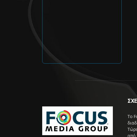
ΣΧΕ
Το F
διαδ
Τώρα
από 