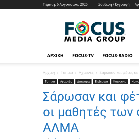
Πέμπτη, 6 Αυγούστου, 2026
Σύνδεση / Εγγραφή
Αρ
Focus
Media
Group
Tv
Radio
News
ΑΡΧΙΚΉ
FOCUS-TV
FOCUS-RADIO
Αρχική
Τοπικά
Αχαρνές
Σάρωσαν και φέτος σε
Τοπικά
Αχαρνές
Διάφορα
Επίκαιρα
Κοινωνία
Κοιν
Σάρωσαν και φέ
οι μαθητές των
ΑΛΜΑ