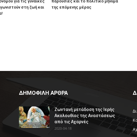
ονόμου για τις γυναίκες
παρουσίες και το πολιτικό μήνυμα
γωνιστούν στη ζωή και
της επόμενης μέρας
α!
ΔΗΜΟΦΙΛΗ ΑΡΘΡΑ
Δ
Ζωντανή μετάδοση της Ιερής
Δ
Ακολουθίας της Αναστάσεως
Κ
από τις Αχαρνές
2020-04-18
Α