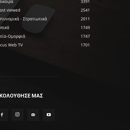
πίκαιρα
3391
ost viewed
2541
στυνομικά - Στρατιωτικά
2011
οπικά
1749
γεία-Ομορφιά
1747
ocus Web TV
1701
ΚΟΛΟΥΘΗΣΕ ΜΑΣ