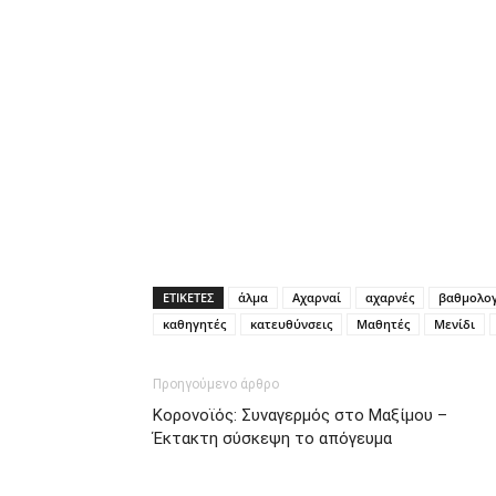
ΕΤΙΚΕΤΕΣ
άλμα
Αχαρναί
αχαρνές
βαθμολογ
καθηγητές
κατευθύνσεις
Μαθητές
Μενίδι
Προηγούμενο άρθρο
Κορονοϊός: Συναγερμός στο Μαξίμου –
Έκτακτη σύσκεψη το απόγευμα