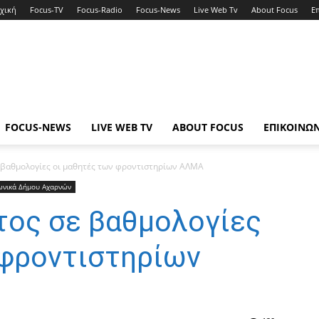
χική
Focus-TV
Focus-Radio
Focus-News
Live Web Tv
About Focus
Ε
FOCUS-NEWS
LIVE WEB TV
ABOUT FOCUS
ΕΠΙΚΟΙΝΩ
 βαθμολογίες οι μαθητές των φροντιστηρίων ΑΛΜΑ
ωνικά Δήμου Αχαρνών
τος σε βαθμολογίες
 φροντιστηρίων