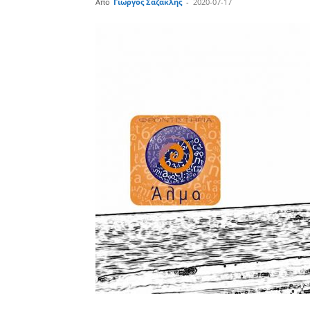
Από
Γιώργος Σαζακλής
-
2020-07-17