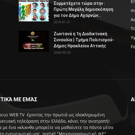
Ε
Συμμετέχετε τώρα στην :
Πρώτη Μεγάλη δημοσκόπηση
m
για τον Δήμο Αχαρνών...
Α
2019-01-21
Τ
Ζωντανά η 1η Διαδικτυακή
Υ
Συναυλία | Τμήμα Πολιτισμού-
Δήμος Ηρακλείου Αττικής
F
2020-05-20
ΤΙΚΆ ΜΕ ΕΜΆΣ
Α
ocus WEB TV έχοντας την πρωτιά ως ολοκληρωμένη
ικτυακή τηλεόραση στην Ελλάδα, κάνει την ανατροπή!
 με ένα «κλικ»θα μπορείτε να μαθαίνετε τα πάντα μέσα
το ενημερωτικό μας portal! "Μηχανοργανωτική ΙΚΕ"