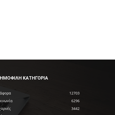
ΗΜΟΦΙΛΗ ΚΑΤΗΓΟΡΙΑ
ιάφορα
12703
οινωνία
6296
χαρνές
3442