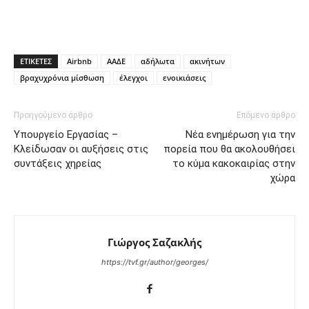
ΕΤΙΚΕΤΕΣ
Αirbnb
ΑΑΔΕ
αδήλωτα
ακινήτων
βραχυχρόνια μίσθωση
έλεγχοι
ενοικιάσεις
Προηγούμενο άρθρο
Επόμενο άρθρο
Υπουργείο Εργασίας –
Νέα ενημέρωση για την
Κλείδωσαν οι αυξήσεις στις
πορεία που θα ακολουθήσει
συντάξεις χηρείας
το κύμα κακοκαιρίας στην
χώρα
Γιώργος Σαζακλής
https://tvf.gr/author/georges/