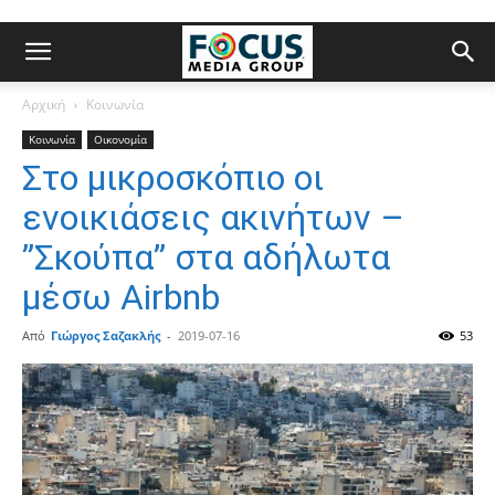
Αρχική
Κοινωνία
Κοινωνία
Οικονομία
Στο μικροσκόπιο οι
ενοικιάσεις ακινήτων –
”Σκούπα” στα αδήλωτα
μέσω Airbnb
Από
Γιώργος Σαζακλής
-
2019-07-16
53