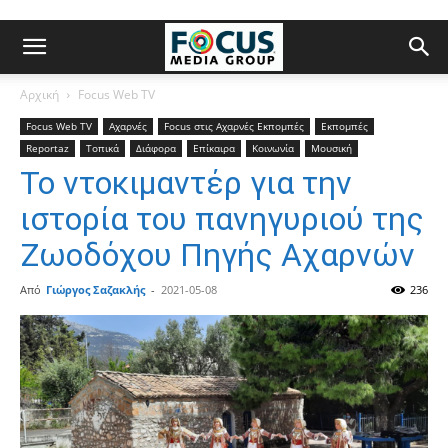
Αρχική
Focus Web TV
Focus Web TV
Αχαρνές
Focus στις Αχαρνές Εκπομπές
Εκπομπές
Reportaz
Τοπικά
Διάφορα
Επίκαιρα
Κοινωνία
Μουσική
Το ντοκιμαντέρ για την
ιστορία του πανηγυριού της
Ζωοδόχου Πηγής Αχαρνών
Από
Γιώργος Σαζακλής
-
2021-05-08
236