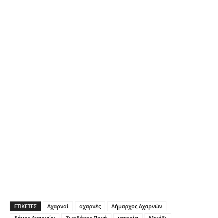
ΕΤΙΚΕΤΕΣ
Αχαρναί
αχαρνές
Δήμαρχος Αχαρνών
δήμος Αχαρνών
Ζωοδόχος Πηγή
ιστορία
Μενίδι