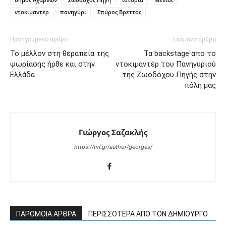
ντοκιμαντέρ
πανηγύρι
Σπύρος Βρεττός
Προηγούμενο άρθρο
Επόμενο άρθρο
To μέλλον στη θεραπεία της
Τα backstage απο το
ψωρίασης ήρθε και στην
ντοκιμαντέρ του Πανηγυριού
Ελλάδα
της Ζωοδόχου Πηγής στην
πόλη μας
Γιώργος Σαζακλής
https://tvf.gr/author/georges/
ΠΑΡΟΜΟΙΑ ΑΡΘΡΑ
ΠΕΡΙΣΣΟΤΕΡΑ ΑΠΟ ΤΟΝ ΔΗΜΙΟΥΡΓΟ