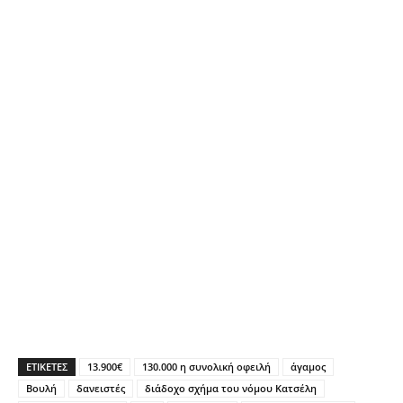
ΕΤΙΚΕΤΕΣ
13.900€
130.000 η συνολική οφειλή
άγαμος
Βουλή
δανειστές
διάδοχο σχήμα του νόμου Κατσέλη