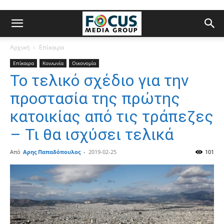
Αρχική
Επίκαιρα
Επίκαιρα
Κοινωνία
Οικονομία
Το τελικό σχέδιο για την
προστασία της πρώτης
κατοικίας από τις τράπεζες
– Τι θα ισχύσει τελικά
Από
Αρης Παπαδόπουλος
-
2019-02-25
101